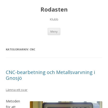
Rodasten
Klubb
Hoppa
Meny
till
innehåll
KATEGORIARKIV:
CNC
CNC-bearbetning och Metallsvarvning i
Gnosjö
Lämna ett svar
Metoden
för att