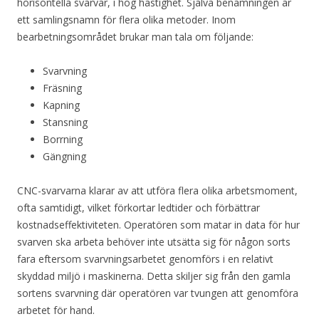
horisontella svarvar, i hög hastighet. Själva benämningen är
ett samlingsnamn för flera olika metoder. Inom
bearbetningsområdet brukar man tala om följande:
Svarvning
Fräsning
Kapning
Stansning
Borrning
Gängning
CNC-svarvarna klarar av att utföra flera olika arbetsmoment,
ofta samtidigt, vilket förkortar ledtider och förbättrar
kostnadseffektiviteten. Operatören som matar in data för hur
svarven ska arbeta behöver inte utsätta sig för någon sorts
fara eftersom svarvningsarbetet genomförs i en relativt
skyddad miljö i maskinerna. Detta skiljer sig från den gamla
sortens svarvning där operatören var tvungen att genomföra
arbetet för hand.