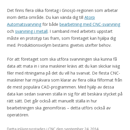
Det finns flera olika företag i Gnosjö-regionen som arbetar
inom detta område. Du kan vända dig till
Atorp
Automatsvarvning
för både
bearbetning med CNC-svarvning
och
svarvning i metall
. I samband med arbetets uppstart
måste en prototyp tas fram, som företaget kan hjälpa dig
med. Produktionsvolym bestäms givetvis utefter behov.
För att företaget som ska utföra svarvningen ska kunna få
data att mata in i sina maskiner krävs att du kan skickar iväg
filer med ritningarna på det du vill ha svarvat. De flesta CNC-
maskiner har mjukvara som klarar av flera olika filformat från
de mest populära CAD-programmen. Med hjälp av dessa
data kan sedan svarven ställa in sig för att beskära stycket på
rätt sätt. Det går också att manuellt ställa in hur
bearbetningen ska genomföras – detta utförs också av
operatören.
Detta inlägg postades i
CNC
den
september 24, 2014
.